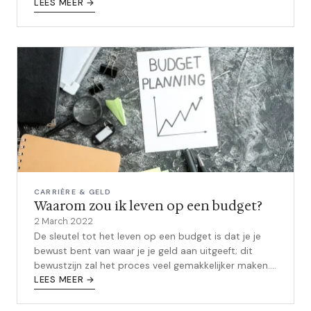
assistent te worden! In deze...
LEES MEER →
CARRIÈRE & GELD
Waarom zou ik leven op een budget?
2 March 2022
De sleutel tot het leven op een budget is dat je je
bewust bent van waar je je geld aan uitgeeft; dit
bewustzijn zal het proces veel gemakkelijker maken.
Als je je eenmaal bewust b...
LEES MEER →