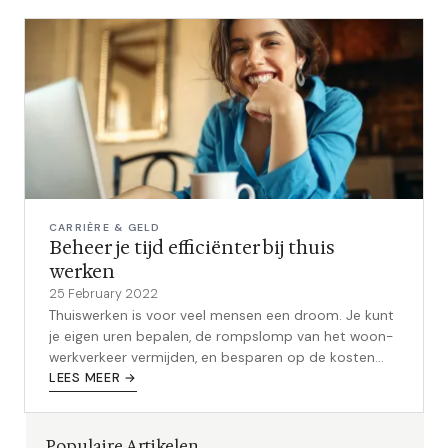
CARRIÈRE & GELD
Beheer je tijd efficiënter bij thuis
werken
25 February 2022
Thuiswerken is voor veel mensen een droom. Je kunt
je eigen uren bepalen, de rompslomp van het woon-
werkverkeer vermijden, en besparen op de kosten
van kinderopvang. Maar voor veel...
LEES MEER →
Populaire Artikelen