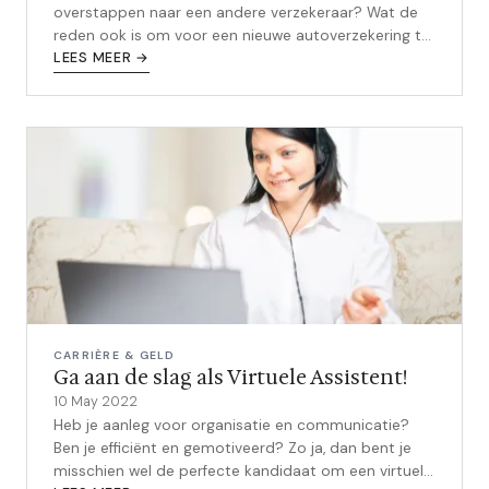
overstappen naar een andere verzekeraar? Wat de
reden ook is om voor een nieuwe autoverzekering te
gaan, het is belangrijk om goed te kijk...
LEES MEER →
CARRIÈRE & GELD
Ga aan de slag als Virtuele Assistent!
10 May 2022
Heb je aanleg voor organisatie en communicatie?
Ben je efficiënt en gemotiveerd? Zo ja, dan bent je
misschien wel de perfecte kandidaat om een virtuele