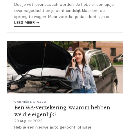
Dus je wilt levenscoach worden. Je hebt er een tijdje
over nagedacht en je bent eindelijk klaar om de
sprong te wagen. Maar voordat je dat doet, zijn er
een paar dingen die je eers...
LEES MEER →
CARRIÈRE & GELD
Een WA-verzekering: waarom hebben
we die eigenlijk?
29 August 2022
Heb je een nieuwe auto gekocht, of wil je