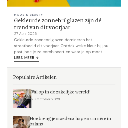
MODE & BEAUTY
Gekleurde zonnebrilglazen zijn dé
trend van dit voorjaar
27 April 2026
Gekleurde zonnebrilglazen domineren het
straatbeeld dit voorjaar. Ontdek welke kleur bij jou
past, hoe je ze combineert en waar je op moet
letten bij UV-bescherming.
LEES MEER →
Populaire Artikelen
Val op in de zakelijke wereld!
26 October 2023
Hoe breng je moederschap en carrière in
balans