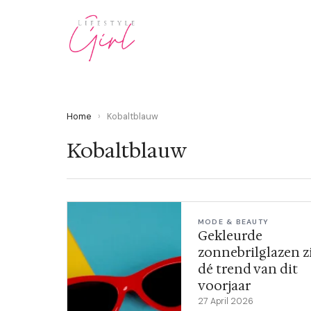
Home
›
Kobaltblauw
Kobaltblauw
MODE & BEAUTY
Gekleurde
zonnebrilglazen z
dé trend van dit
voorjaar
27 April 2026