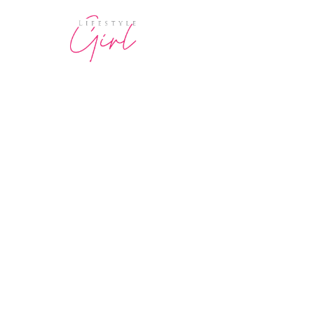
MODE & BEAUTY
De kleine twill sjaa
zomer overal ziet
23 April 2026
·
5 min leestijd