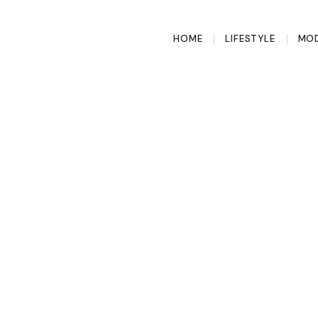
HOME
LIFESTYLE
MOD
l die je deze