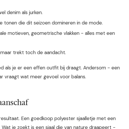
wel denim als jurken.
me tonen die dit seizoen domineren in de mode.
rale motieven, geometrische vlakken - alles met een
es, maar trekt toch de aandacht.
d als je er een effen outfit bij draagt. Andersom - een
aar vraagt wat meer gevoel voor balans.
 aanschaf
resultaat. Een goedkoop polyester sjaalletje met een
. Wat je zoekt is een sjaal die van nature draapeert -