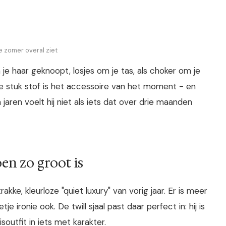
ze zomer overal ziet
l. In je haar geknoopt, losjes om je tas, als choker om je
eine stuk stof is het accessoire van het moment - en
aren voelt hij niet als iets dat over drie maanden
oen zo groot is
ke, kleurloze "quiet luxury" van vorig jaar. Er is meer
e ironie ook. De twill sjaal past daar perfect in: hij is
isoutfit in iets met karakter.